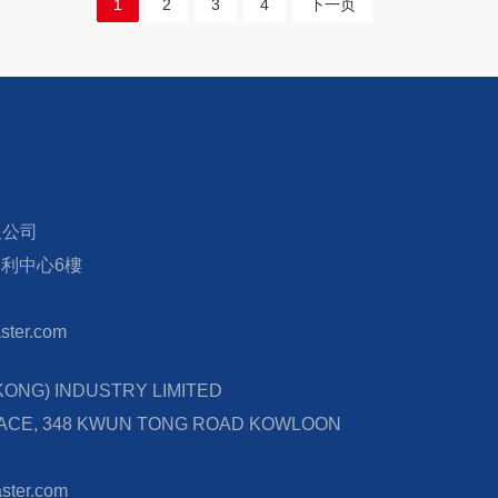
1
2
3
4
下一页
限公司
宏利中心6樓
ter.com
NG) INDUSTRY LIMITED
LACE, 348 KWUN TONG ROAD KOWLOON
ster.com