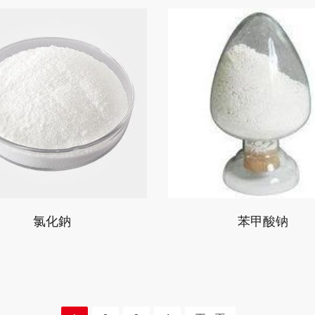
氯化鈉
苯甲酸钠