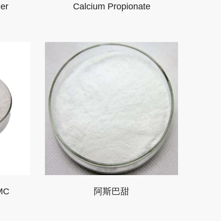
er
Calcium Propionate
MC
阿斯巴甜