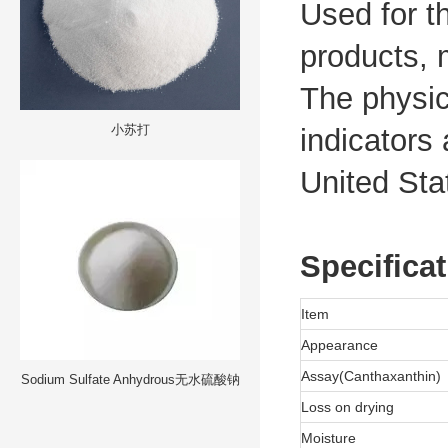
Used for t
products, 
The physic
小苏打
indicators 
United Sta
Specifica
Item
Appearance
Assay(Canthaxanthin)
Sodium Sulfate Anhydrous无水硫酸钠
Loss on drying
Moisture