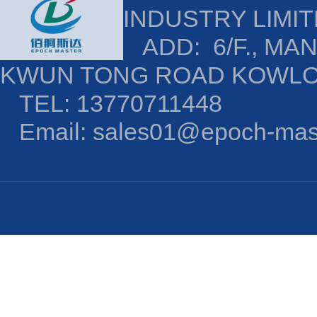
INDUSTRY LIMI
ADD: 6/F., MAN
KWUN TONG ROAD KOWL
TEL: 13770711448
Email: sales01@epoch-mas