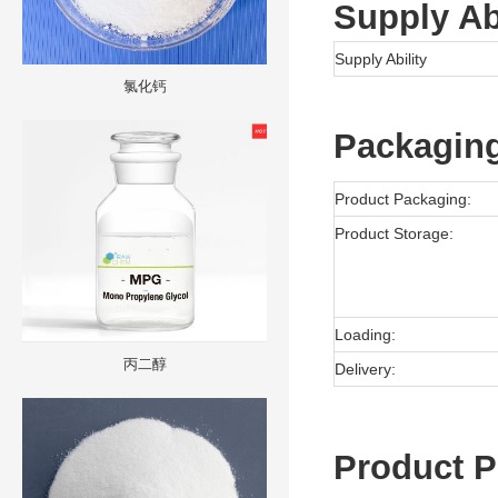
Supply Abi
Supply Ability
氯化钙
Packaging
Product Packaging:
Product Storage:
Loading:
丙二醇
Delivery:
Product P