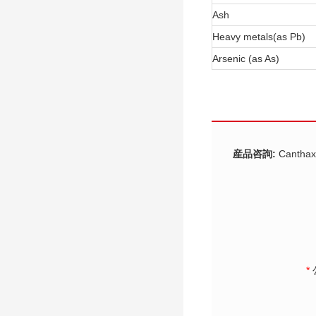
Ash
Heavy metals(as Pb)
Arsenic (as As)
産品咨詢:
Canthax
*