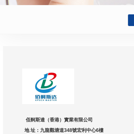
佰舸斯達（香港）實業有限公司
地 址：九龍觀塘道348號宏利中心6樓