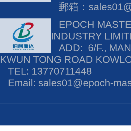
郵箱：sales01@e
EPOCH MAST
INDUSTRY LIMI
ADD: 6/F., MAN
KWUN TONG ROAD KOWL
TEL: 13770711448
Email: sales01@epoch-mas