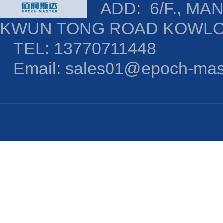
ADD: 6/F., MAN
KWUN TONG ROAD KOWL
TEL: 13770711448
Email: sales01@epoch-mas