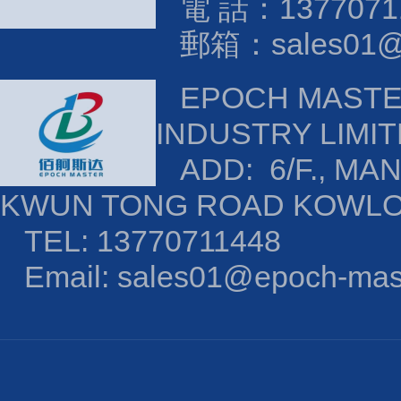
電 話：1377071
郵箱：sales01@e
EPOCH MAST
INDUSTRY LIMI
ADD: 6/F., MAN
KWUN TONG ROAD KOWL
TEL: 13770711448
Email: sales01@epoch-mas