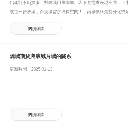
鋁產能不斷擴張，對燒堿用量增加。因下遊需求表現不同，下半
或進一步放緩，而燒堿需求增長空間大，兩堿價格走勢分化或
閱讀詳情
燒堿期貨與液堿片堿的關系
更新時間：2025-01-13
閱讀詳情