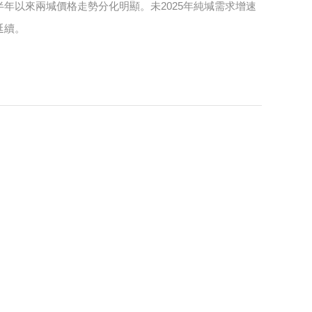
年以來兩堿價格走勢分化明顯。未2025年純堿需求增速
延續。