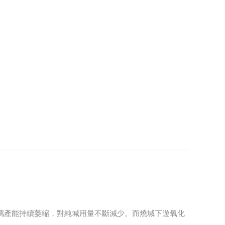
玻璃產能持續萎縮，對純堿用量不斷減少。而燒堿下遊氧化