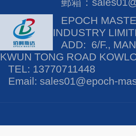
郵箱：sales01@e
EPOCH MAST
INDUSTRY LIMI
ADD: 6/F., MAN
KWUN TONG ROAD KOWL
TEL: 13770711448
Email: sales01@epoch-mas