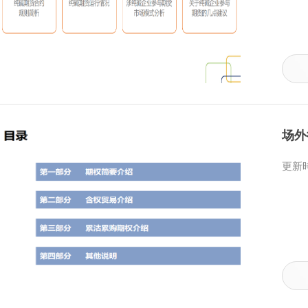
场外
更新時