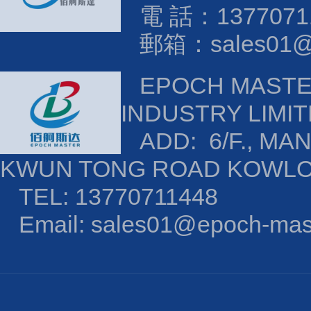
電 話：1377071
郵箱：sales01@e
EPOCH MAST
INDUSTRY LIMI
ADD: 6/F., MAN
KWUN TONG ROAD KOWL
TEL: 13770711448
Email: sales01@epoch-mas