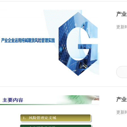
产业
更新時
产业
更新時