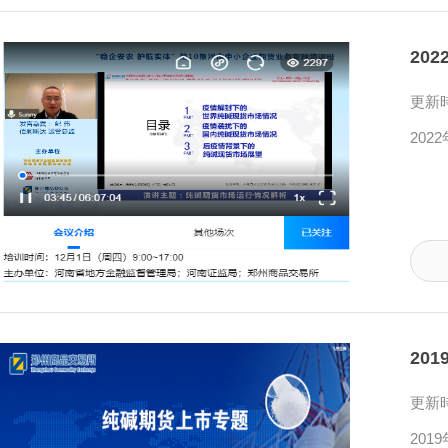
20
更新時
20
20
更新時
20