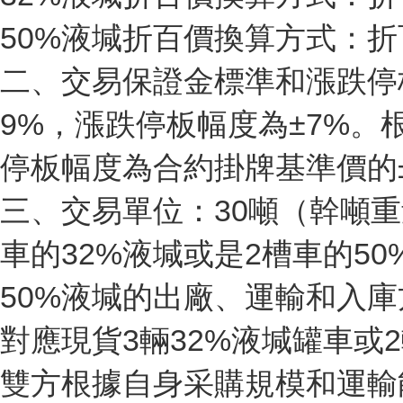
50%液堿折百價換算方式：折
二、交易保證金標準和漲跌停
9%，漲跌停板幅度為±7%
停板幅度為合約掛牌基準價的±
三、交易單位：30噸（幹噸重
車的32%液堿或是2槽車的5
50%液堿的出廠、運輸和入庫
對應現貨3輛32%液堿罐車或
雙方根據自身采購規模和運輸