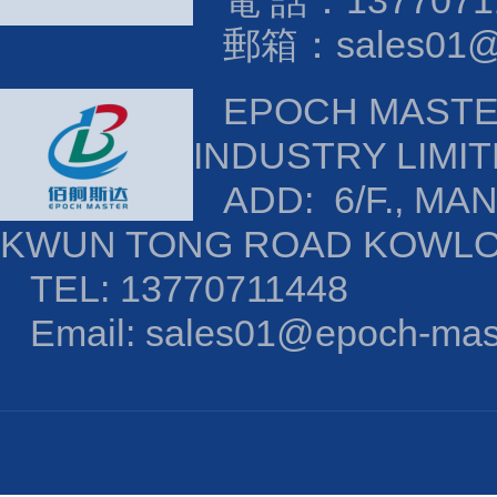
電 話：1377071
郵箱：sales01@e
EPOCH MAST
INDUSTRY LIMI
ADD: 6/F., MAN
KWUN TONG ROAD KOWL
TEL: 13770711448
Email: sales01@epoch-mas