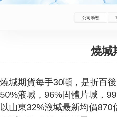
公司動態
燒堿
燒堿期貨每手30噸，是折百
50%液堿，96%固體片堿，9
以山東32%液堿最新均價870