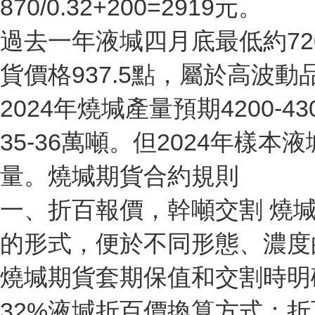
870/0.32+200=2919元。
過去一年液堿四月底最低約72
貨價格937.5點，屬於高
2024年燒堿產量預期4200-4
35-36萬噸。但2024年樣
量。燒堿期貨合約規則
一、折百報價，幹噸交割 燒
的形式，便於不同形態、濃度
燒堿期貨套期保值和交割時
32%液堿折百價換算方式：