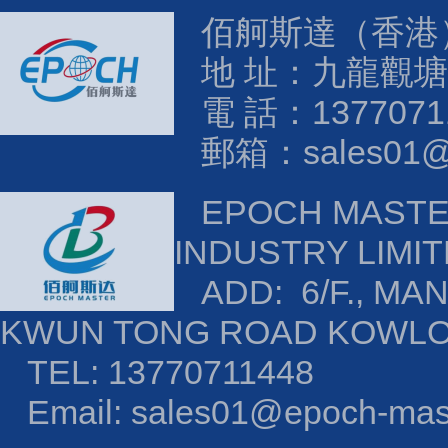
佰舸斯達（香港
地 址：九龍觀塘
電 話：1377071
郵箱：sales01@e
EPOCH MAST
INDUSTRY LIMI
ADD: 6/F., MAN
KWUN TONG ROAD KOWL
TEL: 13770711448
Email: sales01@epoch-mas