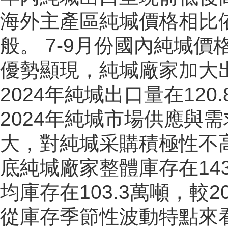
海外主產區純堿價格相比
般。 7-9月份國內純堿
優勢顯現，純堿廠家加大
2024年純堿出口量在120
2024年純堿市場供應與
大，對純堿采購積極性不高
底純堿廠家整體庫存在143.
均庫存在103.3萬噸，較20
從庫存季節性波動特點來