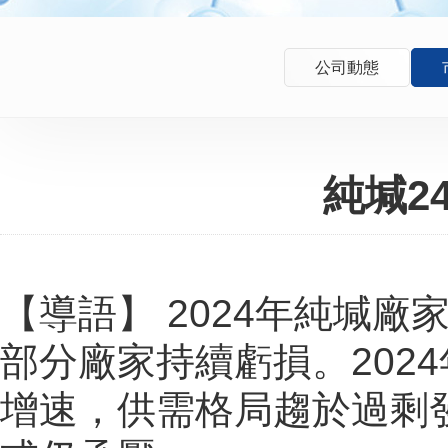
公司動態
純堿2
【導語】 2024年純堿
部分廠家持續虧損。202
增速，供需格局趨於過剩發