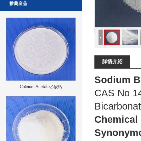
推薦産品
詳情介紹
S
odium
B
Calcium Acetate乙酸钙
CAS No 14
Bicarbona
Chemical
Synonym