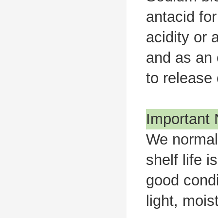
antacid fo
acidity or 
and as an 
to release
Important 
We normally
shelf life 
good condi
light, moi