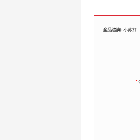
産品咨詢:
小苏打
*