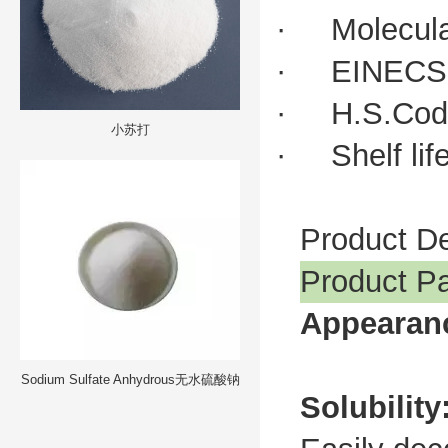
· Molecula
· EINECS:
· H.S.Cod
小苏打
· Shelf lif
Product De
Product P
Appearan
Sodium Sulfate Anhydrous无水硫酸钠
Solubility