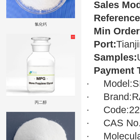
Sales Mod
Reference
氯化钙
Min Order
Port:
Tianj
Samples:
Payment 
· Model:
· Brand:
丙二醇
· Code:22
· CAS No.:
· Molecular