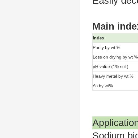
Easily dec
Main inde
Index
Purity by wt %
Loss on drying by wt %
pH value (1% sol.)
Heavy metal by wt %
As by wt%
Applicatio
Sodium bic