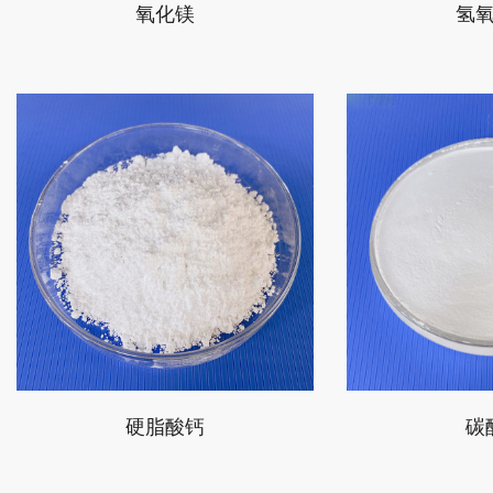
氧化镁
氢
硬脂酸钙
碳