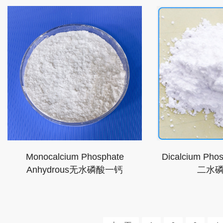
Monocalcium Phosphate
Dicalcium Phos
Anhydrous无水磷酸一钙
二水