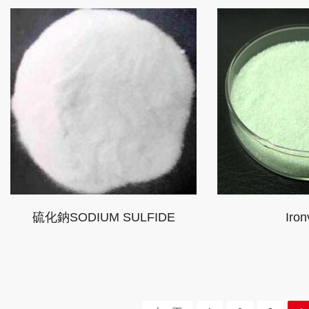
硫化鈉SODIUM SULFIDE
Ironv