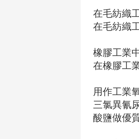
在毛紡織
在毛紡織
橡膠工業
在橡膠工
用作工業
三氯異氰
酸鹽做優