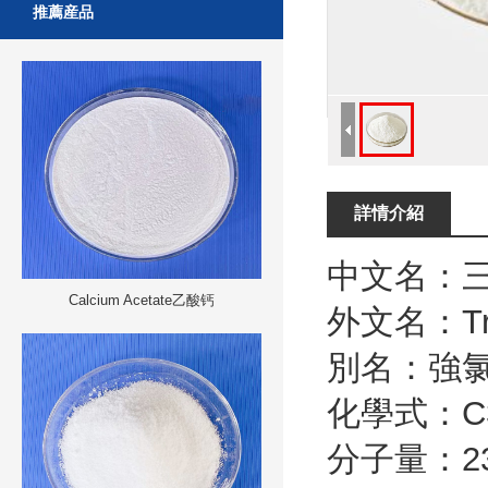
推薦産品
詳情介紹
中文名
：
Calcium Acetate乙酸钙
外文名
：
T
別名
：
強
化學式
：
C
分子量
：
2