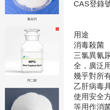
CAS
登錄
氯化钙
用途
消毒殺菌
三氯異氰
全，廣泛
幾乎對所
丙二醇
乙肝病毒
使用安全
等用作消