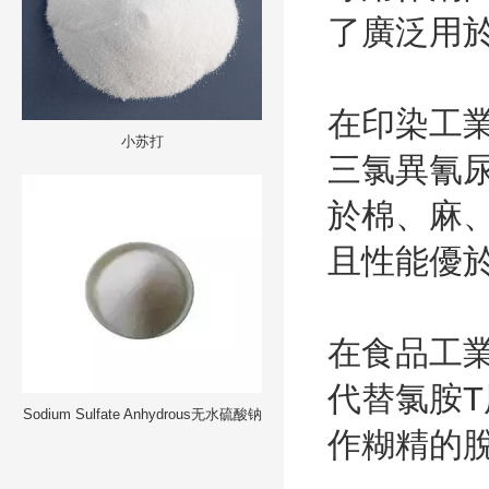
了廣泛用
在印染工
小苏打
三氯異氰
於棉、麻
且性能優
在食品工
代替氯胺
T
Sodium Sulfate Anhydrous无水硫酸钠
作糊精的