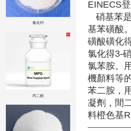
EINECS
登
硝基苯
氯化钙
基苯磺酸
磺酸磺化
氯化得
3-
氯苯胺。
機顏料等
苯二胺，
丙二醇
凝劑，間
料橙色基
R