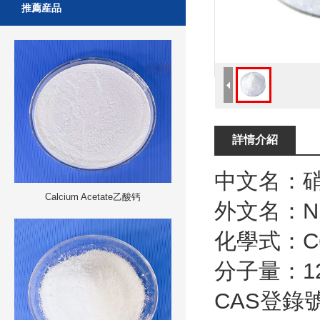
推薦産品
詳情介紹
中文名：
Calcium Acetate乙酸钙
外文名：
N
化學式：
C
分子量：
1
CAS
登錄