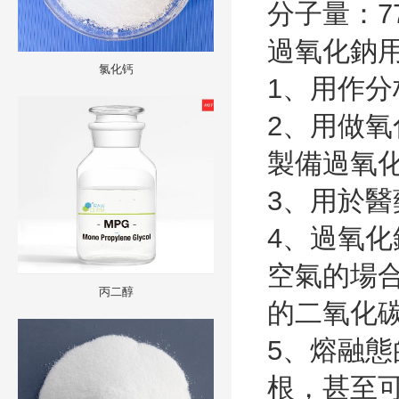
分子量：
7
過氧化鈉
氯化钙
1
、用作分
2
、用做氧
製備過氧
3
、用於醫
4
、過氧化
空氣的場
丙二醇
的二氧化
5
、熔融態
根，甚至