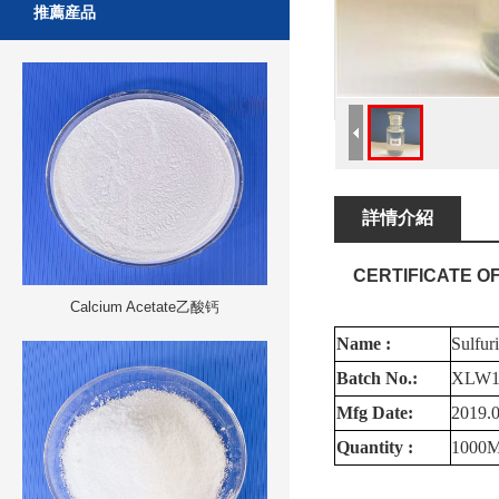
推薦産品
詳情介紹
CERTIFICATE
O
Calcium Acetate乙酸钙
Name
:
Sulfur
Batch
No.:
XLW1
Mfg
Date:
2019.
Quantity
:
1000