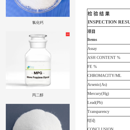
检
验
结
果
INSPECTION
RES
氯化钙
项目
Items
Assay
ASH
CONTENT
%
FE
%
CHROMACITY/ML
Arsenic(As)
Mercury(Hg)
丙二醇
Lead(Pb)
Transparency
结论
CONCLUSION