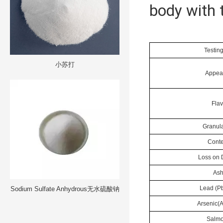
body with t
Testin
小苏打
Appea
Fla
Granul
Cont
Loss on 
As
Lead (P
Sodium Sulfate Anhydrous无水硫酸钠
Arsenic(
Salmo