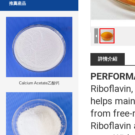
推薦産品
詳情介紹
PERFORM
Calcium Acetate乙酸钙
Riboflavin,
helps main
from free-
Riboflavin 