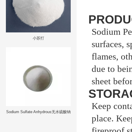
PRODU
Sodium Per
小苏打
surfaces, 
flames,
ot
due to bein
sheet befo
STORA
Keep conta
Sodium Sulfate Anhydrous无水硫酸钠
place. Kee
fireproof
s