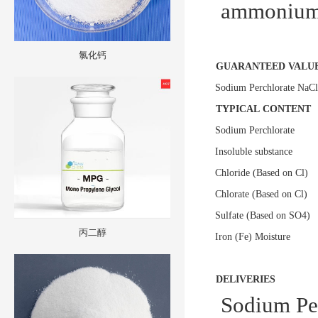
ammoniu
氯化钙
GUARANTEED
VALU
Sodium
Perchlorate
NaC
TYPICAL
CONTENT
Sodium
Perchlorate
Insoluble
substance
Chloride
(Based
on
Cl)
Chlorate
(Based
on
Cl)
Sulfate
(Based
on
SO4)
丙二醇
Iron
(Fe)
Moisture
DELIVERIES
Sodium
Pe