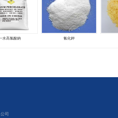
一水高氯酸鈉
氰化鉀
限公司