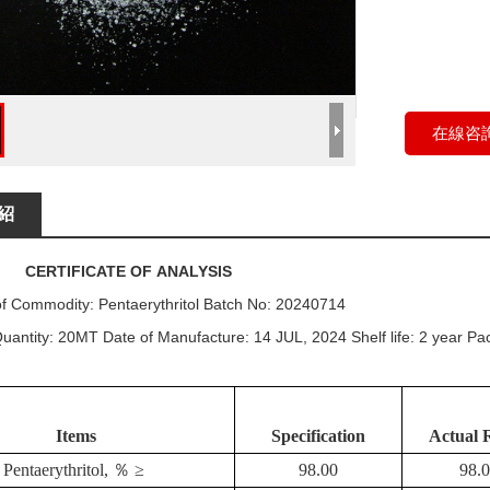
在線咨
紹
TIFICATE
OF
ANALYSIS
f Commodity: Pentaerythritol Batch No: 20240714
uantity: 20MT Date of Manufacture: 14 JUL, 2024 Shelf life: 2 year P
Items
Specification
Actual
Pentaerythritol,
％
≥
98.00
98.