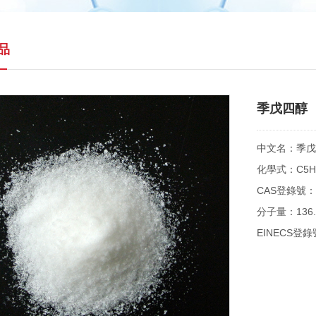
品
季戊四醇
中文名
：
季戊
化學式
：C5H
CAS
登錄號
：
分子量
：136.
EINECS
登錄