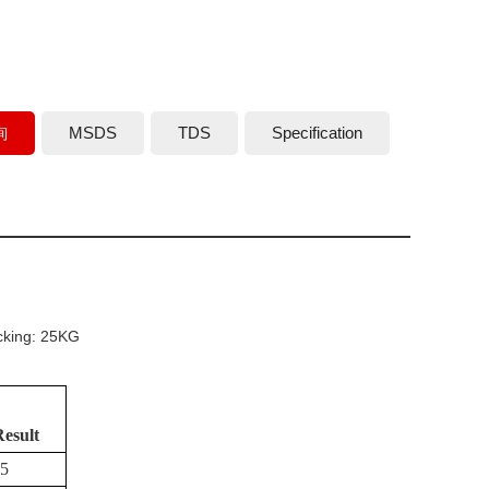
詢
MSDS
TDS
Specification
acking: 25KG
Result
05