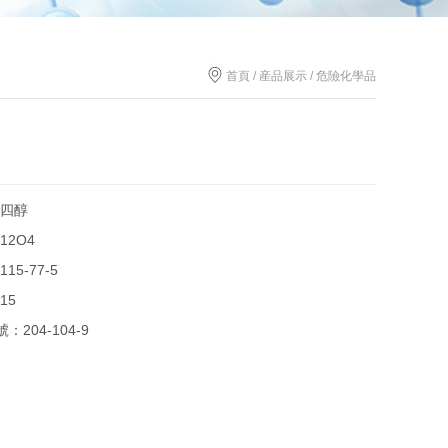
首頁 / 産品展示 / 危險化學品
四醇
12O4
115-77-5
15
號
：204-104-9