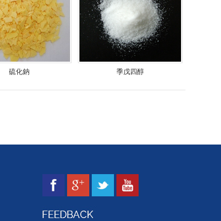
硫化鈉
季戊四醇