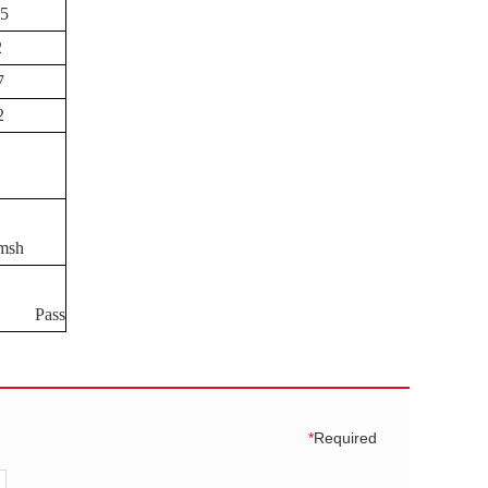
55
2
7
2
msh
Pass
*
Required