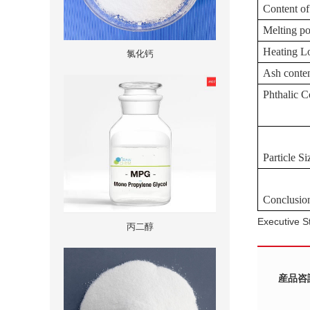
Content
of
Melting
po
Heating
Lo
氯化钙
Ash
conten
Phthalic
C
Particle
Si
Conclusio
Executive 
丙二醇
産品咨