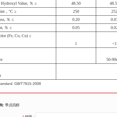
Hydroxyl
Value
,
％
≥
48.50
48.
int
，
°
C
≥
250
25
ss,
％
≤
0.20
0.0
t,
％
≤
0.05
0.0
olor
(Fe,
Co,
Cu)
≤
1
<1
ze
50-90
n
Standard: GB/T7815-2008
詢:
季戊四醇
*
稱呼：