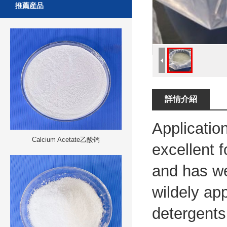
推薦産品
詳情介紹
Applicatio
Calcium Acetate乙酸钙
excellent 
and has we
wildely ap
detergents