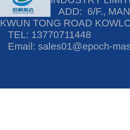
ADD: 6/F., MAN
KWUN TONG ROAD KOWL
TEL: 13770711448
Email: sales01@epoch-mas