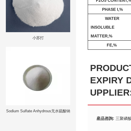
P2O5 CONTENT,
PHASE I,%
WATER
INSOLUBLE
MATTER,%
小苏打
FE,%
PRODUC
EXPIRY
UPPLIER
Sodium Sulfate Anhydrous无水硫酸钠
産品咨詢:
三聚磷酸