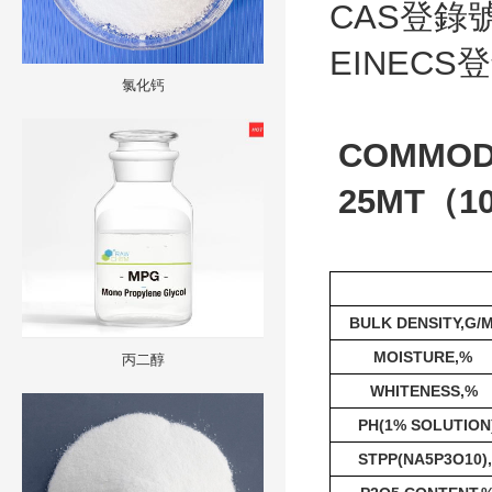
CAS
登錄
EINECS
登
氯化钙
COMMODI
25
MT
（
1
BULK DENSITY,G/
MOISTURE,%
丙二醇
WHITENESS,%
PH(1% SOLUTION
STPP(NA5P3O10)