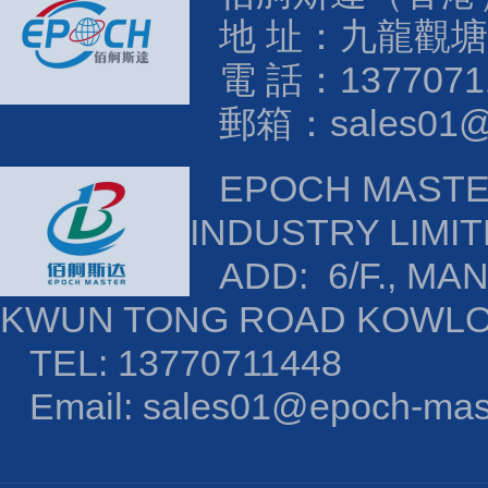
地 址：九龍觀塘
電 話：1377071
郵箱：sales01@e
EPOCH MAST
INDUSTRY LIMI
ADD: 6/F., MAN
KWUN TONG ROAD KOWL
TEL: 13770711448
Email: sales01@epoch-mas