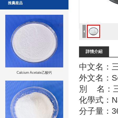
推薦産品
詳情介紹
中文名：
Calcium Acetate乙酸钙
外文名：
S
別
名：
化學式：
N
分子量：
3